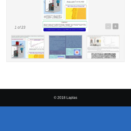
-
+
1
of 23
© 2018 Laplas