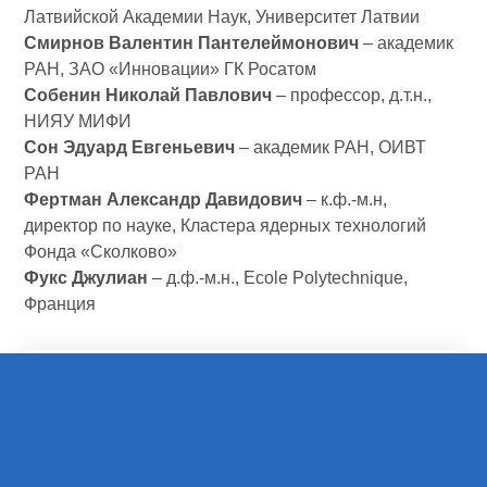
Латвийской Академии Наук, Университет Латвии
Смирнов Валентин Пантелеймонович
– академик
РАН, ЗАО «Инновации» ГК Росатом
Собенин Николай Павлович
– профессор, д.т.н.,
НИЯУ МИФИ
Сон Эдуард Евгеньевич
– академик РАН, ОИВТ
РАН
Фертман Александр Давидович
– к.ф.-м.н,
директор по науке, Кластера ядерных технологий
Фонда «Сколково»
Фукс Джулиан
– д.ф.-м.н., Ecole Polytechnique,
Франция
Организационный комитет