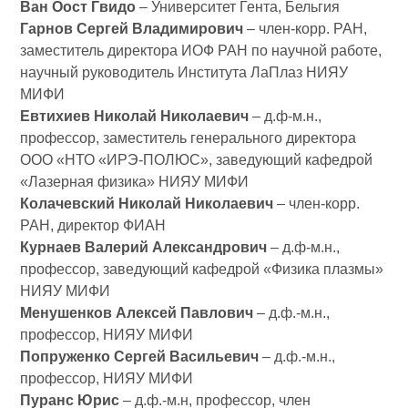
Ван Оост Гвидо
– Университет Гента, Бельгия
Гарнов Сергей Владимирович
– член-корр. РАН,
заместитель директора ИОФ РАН по научной работе,
научный руководитель Института ЛаПлаз НИЯУ
МИФИ
Евтихиев Николай Николаевич
– д.ф-м.н.,
профессор, заместитель генерального директора
ООО «НТО «ИРЭ-ПОЛЮС», заведующий кафедрой
«Лазерная физика» НИЯУ МИФИ
Колачевский Николай Николаевич
– член-корр.
РАН, директор ФИАН
Курнаев Валерий Александрович
– д.ф-м.н.,
профессор, заведующий кафедрой «Физика плазмы»
НИЯУ МИФИ
Менушенков Алексей Павлович
– д.ф.-м.н.,
профессор, НИЯУ МИФИ
Попруженко Сергей Васильевич
– д.ф.-м.н.,
профессор, НИЯУ МИФИ
Пуранс Юрис
– д.ф.-м.н, профессор, член